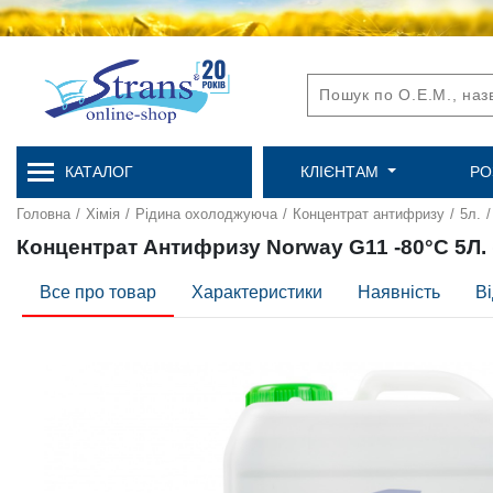
КАТАЛОГ
КЛІЄНТАМ
РО
Головна
/
Хімія
/
Рідина охолоджуюча
/
Концентрат антифризу
/
5л.
/
Концентрат Антифризу Norway G11 -80°C 5Л. 
Все про товар
Характеристики
Наявність
Ві