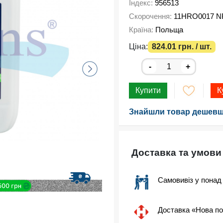
Індекс:
956513
Скорочення:
11HRO0017 N
Країна:
Польща
Ціна:
824.01 грн. / шт.
-
+
Купити
К
Знайшли товар дешевш
Доставка та умови
Самовивіз у понад
Доставка «Нова п