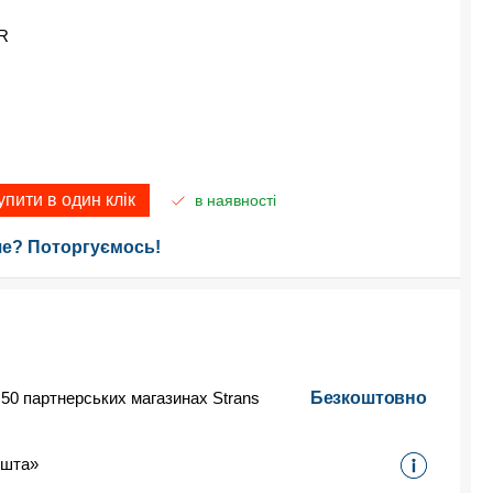
R
упити в один клік
в наявності
е? Поторгуємось!
 50 партнерських магазинах Strans
Безкоштовно
ошта»