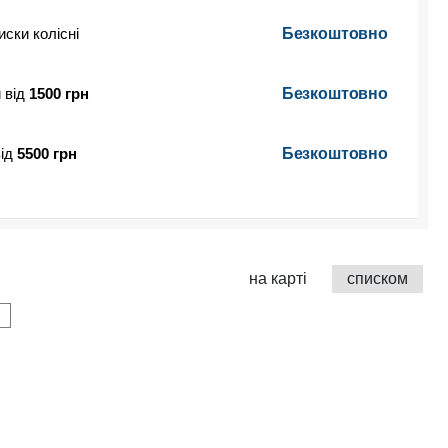
иски колісні
Безкоштовно
 від
1500 грн
Безкоштовно
від
5500 грн
Безкоштовно
на карті
списком