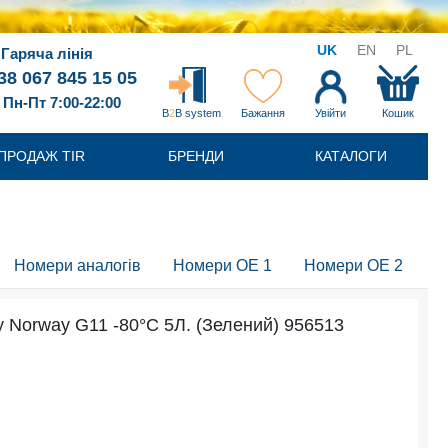
UK
EN
PL
Гаряча лінія
38 067 845 15 05
Пн-Пт 7:00-22:00
B
2
B system
Бажання
Увійти
Кошик
ПРОДАЖ TIR
БРЕНДИ
КАТАЛОГИ
Номери аналогів
Номери OE 1
Номери OE 2
 Norway G11 -80°C 5Л. (Зелений) 956513