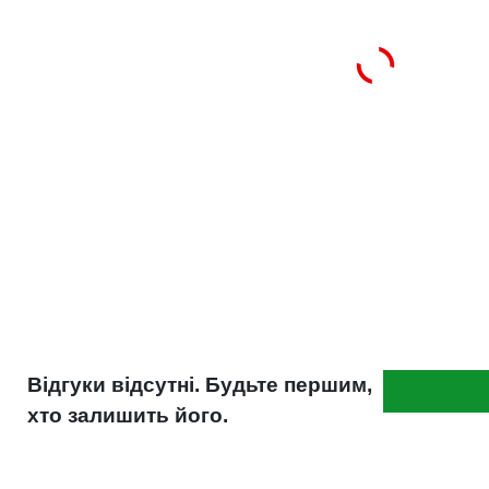
MB 325.0/325.2
ASTM D3306/D4985
AFNOR NF R15-601 Type 1
AS 2108
CUNA NC 956-16
JISK 2234
ONORM V5123
UNE 26-361
Вага (кг)
5.4
Відгуки відсутні. Будьте першим,
хто залишить його.