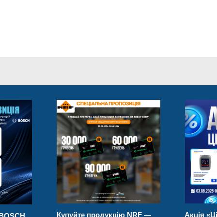
Купуйте продукцію NRF —
Акція «Ціна тиж