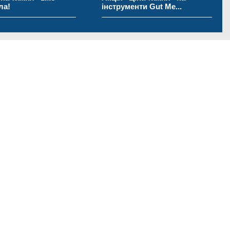
інструменти Gut Me...
Любим