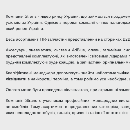
Компанія Strans - лідер ринку України, що займається продажем 
усіх містах України. Однією з переваг компанії є чітко налагод
який регіон України.
Весь асортимент TIR-запчастин представлений на сторінках B2B 
Аксесуари, пневматика, системи AdBlue, оливи, гальмівна сис
представлені комплектуючі, які виготовлені світовими лідерами 
будь-які комплектуючі буде кращою, а запчастини оригінальними. 
Кваліфіковані менеджери допоможуть знайти найоптимальніше 
ліквідувати в найкоротші терміни, а тому робимо усе необхідне,
Оплата може бути проведена післяплатою, при отриманні замовл
Компанія Strans є учасником професійних, міжнародних вистав
автомобілів. Тому асортимент в представлених категоріях, завжд
яких неполадок автобусів, тягачів, причепів та іншої автотехніки.