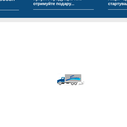
отримуйте подару...
стартувала!