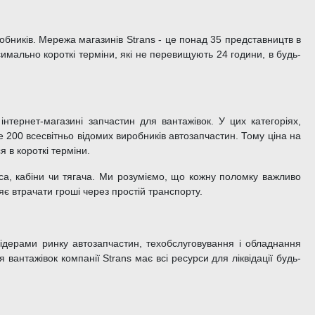
робників. Мережа магазинів Strans - це понад 35 представництв в
симально короткі терміни, які не перевищують 24 години, в будь-
нтернет-магазині запчастин для вантажівок. У цих категоріях,
е 200 всесвітньо відомих виробників автозапчастин. Тому ціна на
 в короткі терміни.
а, кабіни чи тягача. Ми розуміємо, що кожну поломку важливо
є втрачати гроші через простій транспорту.
лідерами ринку автозапчастин, техобслуговування і обладнання
вантажівок компанії Strans має всі ресурси для ліквідації будь-