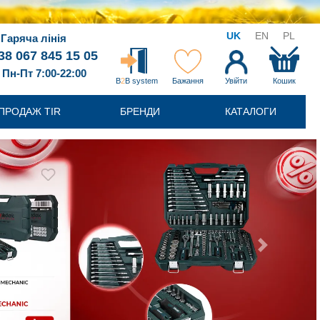
UK
EN
PL
Гаряча лінія
38 067 845 15 05
Пн-Пт 7:00-22:00
B
2
B system
Бажання
Увійти
Кошик
ПРОДАЖ TIR
БРЕНДИ
КАТАЛОГИ
Next