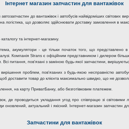
Інтернет магазин запчастин для вантажівок
автозапчастин до вантажівок і автобусів найвідоміших світових ви
жена логістика, що дозволяє здійснювати доставку замовлення в мак
каталогу та інтернет-магазину.
тема, акумулятори - це тільки початок того, що представлено в і
галузі. Компанія Strans є офіційним представником і дилером більш
Всі питання, пов'язані з заміною будь-якої запчастини, вирішуються
вирішення проблем, пов'язаних з будь-якою несправністю автобус
 щоб доставити товар до клієнта максимально швидко, що не дозволя
ення, на карту ПриватБанку, або безготівковим платежем.
ок, де проводиться укладання угод про співпрацю зі світовими 
и оновлений, актуальний і якісний. Інтернет-магазин запчастин для 
Запчастини для вантажівок