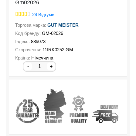
Gm02026
постачається у практичній плахті, яка допомагає
зберігати інструмент впорядковано, швидко
29 Відгуків
знаходити потрібний розмір та зручно
транспортувати комплект. Загальна вага набору
Торгова марка:
GUT MEISTER
становить 4,03 кг.
Код бренду:
GM-02026
Індекс:
889073
Скорочення:
11IRK0252 GM
Країна:
Німеччина
-
+