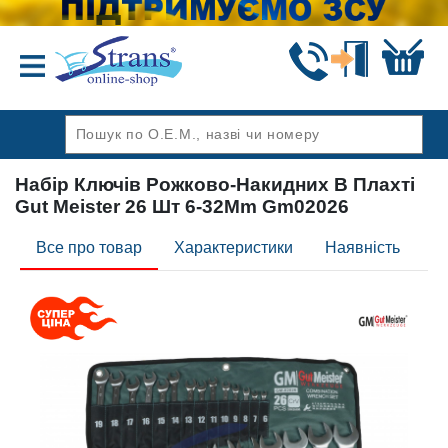
Назад
Набір Ключів Рожково-Накидних В Плахті
Gut Meister 26 Шт 6-32Mm Gm02026
Все про товар
Характеристики
Наявність
Ві