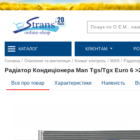
КАТАЛОГ
КЛІЄНТАМ
РО
Головна
/
Опалення та вентиляція
/
Клімат контроль
/
MAN
/
Радіато
Радіатор Кондиціонера Man Tgs/Tgx Euro 6 
Все про товар
Характеристики
Наявність
Ві