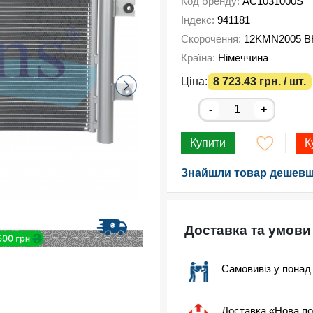
Код бренду:
AC1031000S
Індекс:
941181
Скорочення:
12KMN2005 B
Країна:
Німеччина
Ціна:
8 723.43 грн. / шт.
-
+
Купити
К
Знайшли товар дешевш
Доставка та умови
Самовивіз у понад
Доставка «Нова п