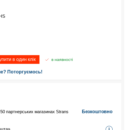
HS
упити в один клік
в наявності
е? Поторгуємось!
 50 партнерських магазинах Strans
Безкоштовно
ошта»