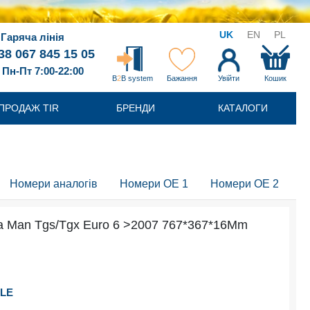
UK
EN
PL
Гаряча лінія
38 067 845 15 05
Пн-Пт 7:00-22:00
B
2
B system
Бажання
Увійти
Кошик
ПРОДАЖ TIR
БРЕНДИ
КАТАЛОГИ
Номери аналогів
Номери OE 1
Номери OE 2
а Man Tgs/Tgx Euro 6 >2007 767*367*16Mm
LE