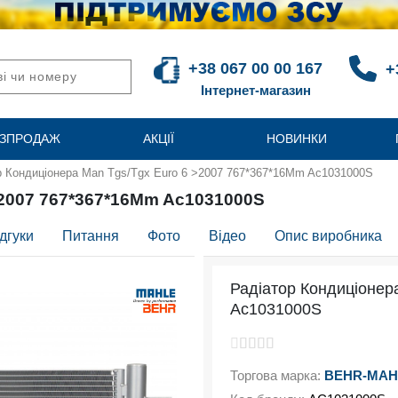
+38 067 00 00 167
+
Інтернет-магазин
ЗПРОДАЖ
АКЦІЇ
НОВИНКИ
р Кондиціонера Man Tgs/Tgx Euro 6 >2007 767*367*16Mm Ac1031000S
>2007 767*367*16Mm Ac1031000S
дгуки
Питання
Фото
Відео
Опис виробника
Радіатор Кондиціонер
Ac1031000S
Торгова марка:
BEHR-MAH