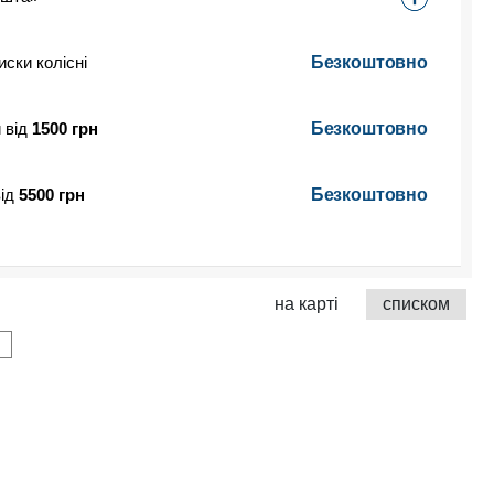
иски колісні
Безкоштовно
 від
1500 грн
Безкоштовно
від
5500 грн
Безкоштовно
на карті
списком