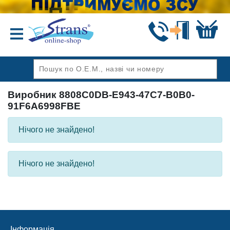
Назад
Виробник 8808C0DB-E943-47C7-B0B0-
91F6A6998FBE
Нічого не знайдено!
Нічого не знайдено!
Інформація