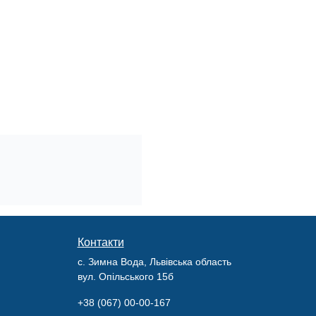
Контакти
с. Зимна Вода, Львівська область
вул. Опільського 15б
+38 (067) 00-00-167