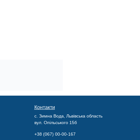
Контакти
с. Зимна Вода, Львівська область
вул. Опільського 15б
+38 (067) 00-00-167