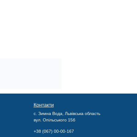
Контакти
с. Зимна Вода, Львівська область
вул. Опільського 15б
+38 (067) 00-00-167