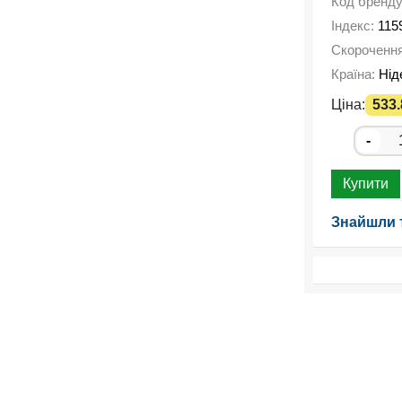
Код бренд
Індекс:
115
Скороченн
Країна:
Нід
Ціна:
533.
-
Купити
Знайшли 