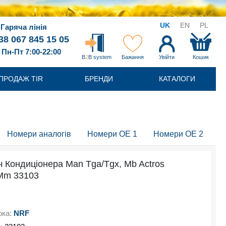
UK
EN
PL
Гаряча лінія
38 067 845 15 05
Пн-Пт 7:00-22:00
B
2
B system
Бажання
Увійти
Кошик
ПРОДАЖ TIR
БРЕНДИ
КАТАЛОГИ
Номери аналогів
Номери OE 1
Номери OE 2
 Кондиціонера Man Tga/Tgx, Mb Actros
Mm 33103
рка:
NRF