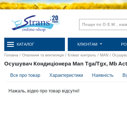
КАТАЛОГ
КЛІЄНТАМ
РО
Головна
/
Опалення та вентиляція
/
Клімат контроль
/
MAN
/
Осушува
Осушувач Кондиціонера Man Tga/Tgx, Mb Ac
Все про товар
Характеристики
Наявність
Ві
Нажаль, відео про товар відсутні!