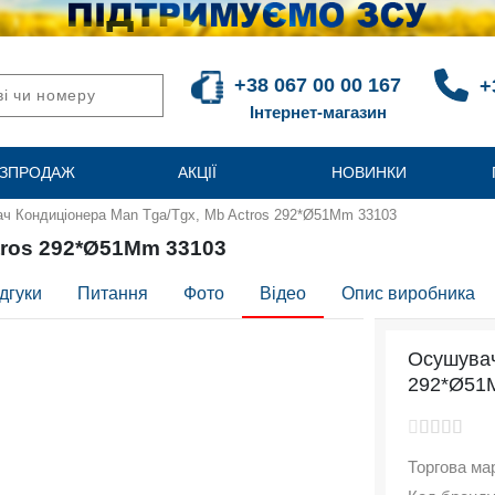
+38 067 00 00 167
+
Інтернет-магазин
ЗПРОДАЖ
АКЦІЇ
НОВИНКИ
ч Кондиціонера Man Tga/Tgx, Mb Actros 292*Ø51Mm 33103
tros 292*Ø51Mm 33103
дгуки
Питання
Фото
Відео
Опис виробника
Осушувач
292*Ø51
Торгова ма