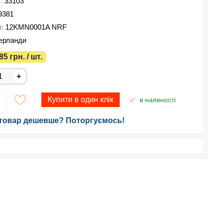
у:
33103
9381
я:
12KMN0001A NRF
ерланди
85 грн. / шт.
+
Купити в один клік
в наявності
товар дешевше? Поторгуємось!