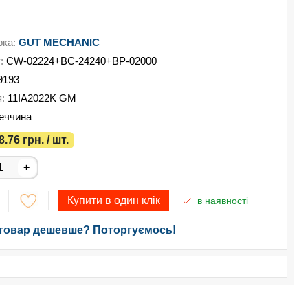
рка:
GUT MECHANIC
у:
CW-02224+BC-24240+BP-02000
9193
я:
11IA2022K GM
еччина
8.76 грн. / шт.
+
Купити в один клік
в наявності
товар дешевше? Поторгуємось!