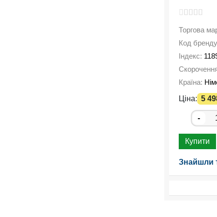
Торгова ма
Код бренд
Індекс:
118
Скороченн
Країна:
Нім
Ціна:
5 49
-
Купити
Знайшли 