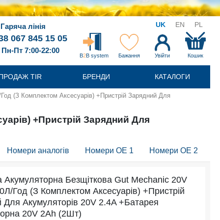
UK
EN
PL
Гаряча лінія
38 067 845 15 05
Пн-Пт 7:00-22:00
B
2
B system
Бажання
Увійти
Кошик
ПРОДАЖ TIR
БРЕНДИ
КАТАЛОГИ
/Год (З Комплектом Аксесуарів) +Пристрій Зарядний Для
суарів) +Пристрій Зарядний Для
Номери аналогів
Номери OE 1
Номери OE 2
а Акумуляторна Безщіткова Gut Mechanic 20V
20Л/Год (З Комплектом Аксесуарів) +Пристрій
 Для Акумуляторів 20V 2.4A +Батарея
орна 20V 2Ah (2Шт)