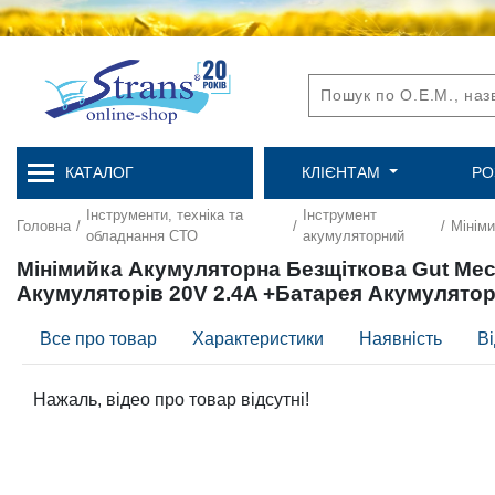
КАТАЛОГ
КЛІЄНТАМ
РО
Інструменти, техніка та
Інструмент
Головна
/
/
/
Мінім
обладнання СТО
акумуляторний
Мінімийка Акумуляторна Безщіткова Gut Mec
Акумуляторів 20V 2.4A +Батарея Акумулятор
Все про товар
Характеристики
Наявність
Ві
Нажаль, відео про товар відсутні!