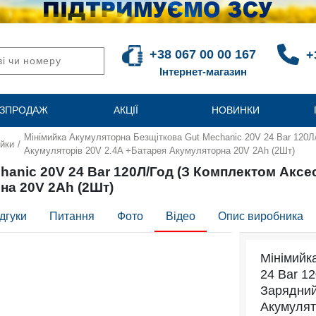
+38 067 00 00 167
+
Інтернет-магазин
ЗПРОДАЖ
АКЦІЇ
НОВИНКИ
Мінімийка Акумуляторна Безщіткова Gut Mechanic 20V 24 Bar 120Л
ийки
/
Акумуляторів 20V 2.4A +Батарея Акумуляторна 20V 2Ah (2Шт)
hanic 20V 24 Bar 120Л/Год (З Комплектом Аксе
на 20V 2Ah (2Шт)
дгуки
Питання
Фото
Відео
Опис виробника
Мінімийк
24 Bar 1
Зарядний
Акумулят