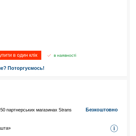
упити в один клік
в наявності
е? Поторгуємось!
 50 партнерських магазинах Strans
Безкоштовно
ошта»