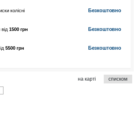
иски колісні
Безкоштовно
 від
1500 грн
Безкоштовно
від
5500 грн
Безкоштовно
на карті
списком