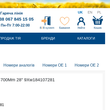
UK
EN
PL
Гаряча лінія
38 067 845 15 05
Пн-Пт 7:00-22:00
B
2
B system
Бажання
Увійти
Кошик
ПРОДАЖ TIR
БРЕНДИ
КАТАЛОГИ
Номери аналогів
Номери OE 1
Номери OE 2
L-700Mm 28" 9Xw184107281
281