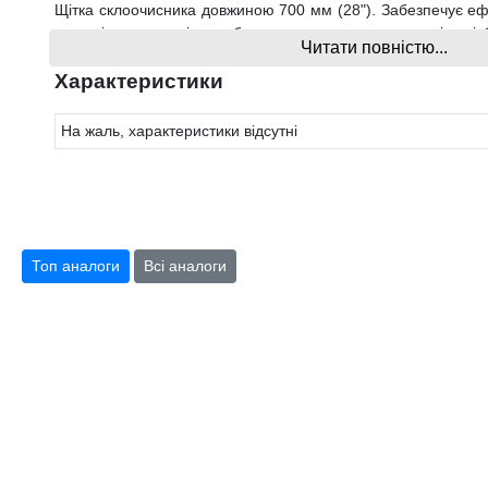
Щітка склоочисника довжиною 700 мм (28"). Забезпечує е
скла від дощу, снігу та бруду, покращуючи оглядовість і 
Читати повністю...
якісних матеріалів, стійких до зношування та пер
встановлюється та підходить для більшості вантажних і легк
Характеристики
На жаль, характеристики відсутні
Топ аналоги
Всі аналоги