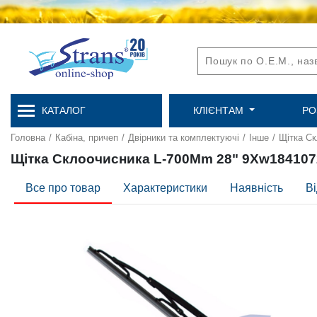
КАТАЛОГ
КЛІЄНТАМ
РО
Головна
/
Кабіна, причеп
/
Двірники та комплектуючі
/
Інше
/
Щітка С
Щітка Склоочисника L-700Mm 28" 9Xw184107
Все про товар
Характеристики
Наявність
Ві