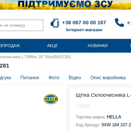
+38 067 00 00 167
+
Інтернет-магазин
ЗПРОДАЖ
АКЦІЇ
НОВИНКИ
клоочисника L-700Mm 28" 9Xw184107281
281
дгуки
Питання
Фото
Відео
Опис виробника
Щітка Склоочисника 
Торгова марка:
HELLA
Код бренду:
9XW 184 107-