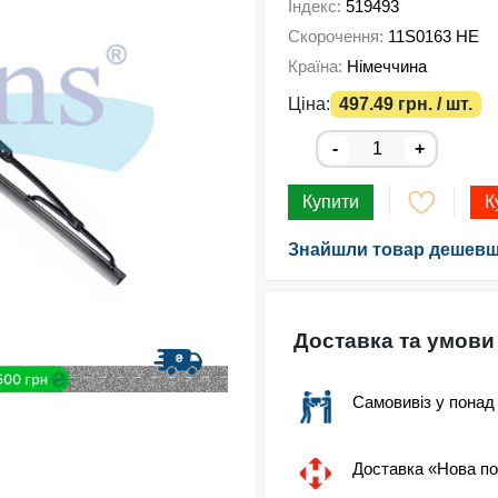
Індекс:
519493
Скорочення:
11S0163 HE
Країна:
Німеччина
Ціна:
497.49 грн. / шт.
-
+
Купити
К
Знайшли товар дешевш
Доставка та умови
Самовивіз у понад
Доставка «Нова п