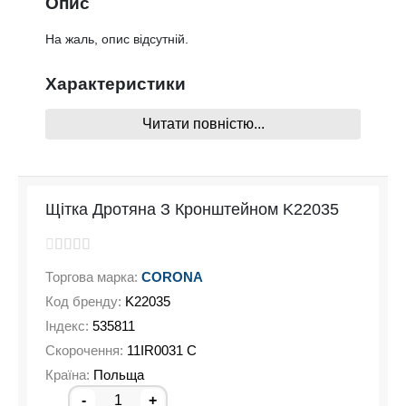
Опис
На жаль, опис відсутній.
Характеристики
Читати повністю...
На жаль, характеристики відсутні
Щітка Дротяна З Кронштейном K22035
Торгова марка:
CORONA
Код бренду:
K22035
Індекс:
535811
Скорочення:
11IR0031 C
Країна:
Польща
-
+