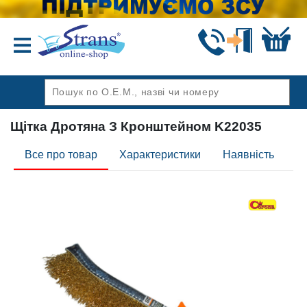
Назад
Щітка Дротяна З Кронштейном K22035
Все про товар
Характеристики
Наявність
Ві