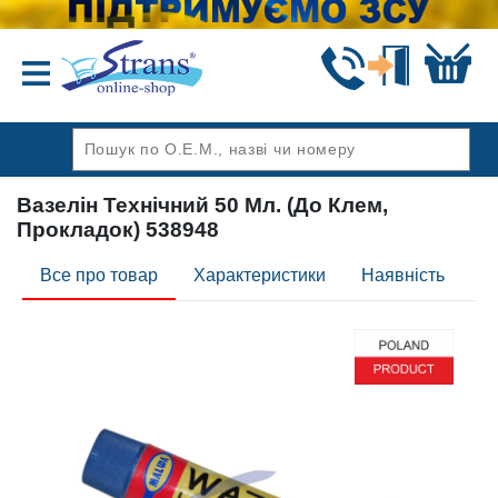
Назад
Вазелін Технічний 50 Мл. (До Клем,
Прокладок) 538948
Все про товар
Характеристики
Наявність
Ві