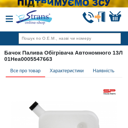
Назад
Бачок Палива Обігрівача Автономного 13Л
01Hea0005547663
Все про товар
Характеристики
Наявність
Ві