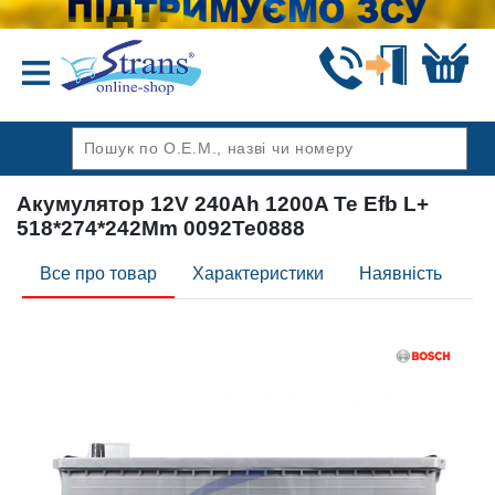
Назад
Акумулятор 12V 240Ah 1200A Te Efb L+
518*274*242Mm 0092Te0888
Все про товар
Характеристики
Наявність
Ві