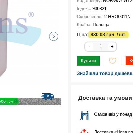
Код бренду:
NORWAY G12 
Індекс:
930821
Скорочення:
11HRO0011N
Країна:
Польща
Ціна:
830.03 грн. / шт.
-
+
Купити
К
Знайшли товар дешевш
Доставка та умови
Самовивіз у понад
Доставка «Нова п