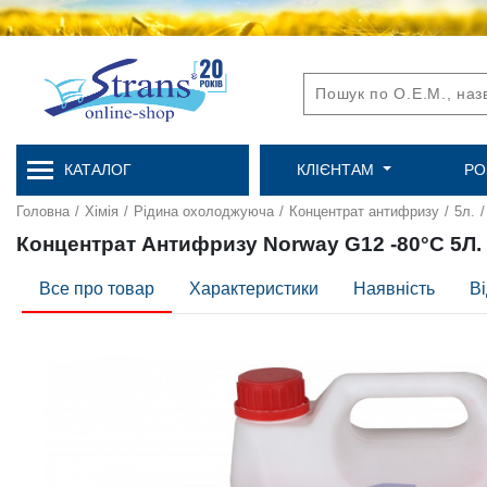
КАТАЛОГ
КЛІЄНТАМ
РО
Головна
/
Хімія
/
Рідина охолоджуюча
/
Концентрат антифризу
/
5л.
/
Концентрат Антифризу Norway G12 -80°C 5Л.
Все про товар
Характеристики
Наявність
Ві