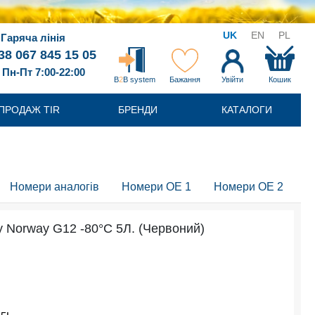
UK
EN
PL
Гаряча лінія
38 067 845 15 05
Пн-Пт 7:00-22:00
B
2
B system
Бажання
Увійти
Кошик
ПРОДАЖ TIR
БРЕНДИ
КАТАЛОГИ
Номери аналогів
Номери OE 1
Номери OE 2
 Norway G12 -80°C 5Л. (Червоний)