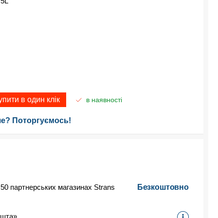
5L
упити в один клік
в наявності
е? Поторгуємось!
 50 партнерських магазинах Strans
Безкоштовно
ошта»