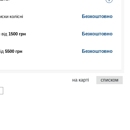
иски колісні
Безкоштовно
 від
1500 грн
Безкоштовно
від
5500 грн
Безкоштовно
на карті
списком