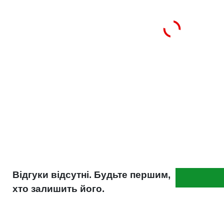
SEAT G 012 A8D A1
SKODA G 012 A8D A1
OPEL 1940 663
VOLVO 1381080
Вага (кг)
5.3
Відгуки відсутні. Будьте першим,
хто залишить його.