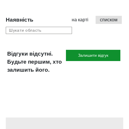
доріжок
Для очищення парканів і
невеликих садових
Наявність
на карті
списком
доріжок
Меблі для саду /
терраси / балкону
Для очищення садових
меблів та інструменту
Для очищення
Відгуки відсутні.
Залишити відгук
автомобілів середнього
Будьте першим, хто
розміру
залишить його.
Для очищення
мотоциклів і скутерів
Велосипеди
Вага (кг)
Маса (без приладдя)
(кг) 12.456
Маса (з пакуванням) (кг)
16