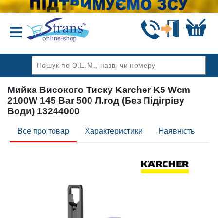
Назад
Мийка Високого Тиску Karcher K5 Wcm
2100W 145 Bar 500 Л.год (Без Підігріву
Води) 13244000
Все про товар
Характеристики
Наявність
Ві