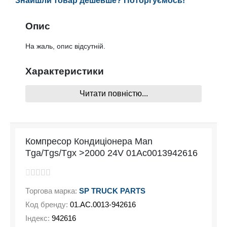
Знайшли товар дешевше? Поторгуємось!
Опис
На жаль, опис відсутній.
Характеристики
Читати повністю...
На жаль, характеристики відсутні
Компресор Кондиціонера Man
Tga/Tgs/Tgx >2000 24V 01Ac0013942616
Торгова марка:
SP TRUCK PARTS
Код бренду:
01.AC.0013-942616
Індекс:
942616