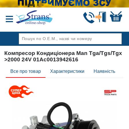
Назад
Компресор Кондиціонера Man Tga/Tgs/Tgx
>2000 24V 01Ac0013942616
Все про товар
Характеристики
Наявність
Ві