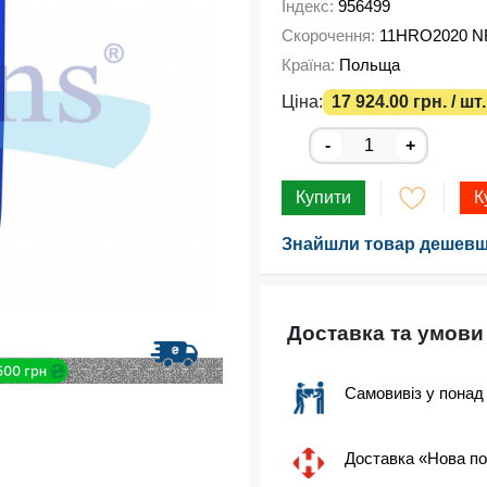
Індекс:
956499
Скорочення:
11HRO2020 N
Країна:
Польща
Ціна:
17 924.00 грн. / шт.
-
+
Купити
К
Знайшли товар дешевш
Доставка та умови
Самовивіз у понад
Доставка «Нова п