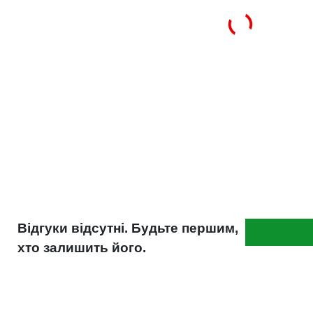
CUNA NC 956-16
JISK 2234
ONORM V5123
UNE 26-361
Вага (кг)
220
Відгуки відсутні. Будьте першим,
хто залишить його.