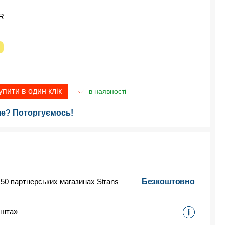
R
упити в один клік
в наявності
е? Поторгуємось!
 50 партнерських магазинах Strans
Безкоштовно
ошта»