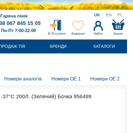
UK
EN
PL
Гаряча лінія
38 067 845 15 05
Пн-Пт 7:00-22:00
B
2
B system
Бажання
Увійти
Кошик
ПРОДАЖ TIR
БРЕНДИ
КАТАЛОГИ
Номери аналогів
Номери OE 1
Номери OE 2
-37°C 200Л. (Зелений) Бочка 956499