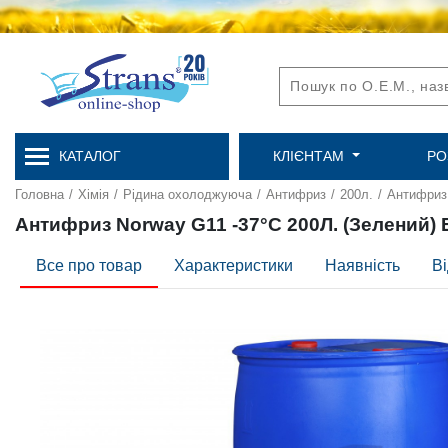
КАТАЛОГ
КЛІЄНТАМ
РО
Головна
/
Хімія
/
Рідина охолоджуюча
/
Антифриз
/
200л.
/
Антифриз 
Антифриз Norway G11 -37°C 200Л. (Зелений) 
Все про товар
Характеристики
Наявність
Ві