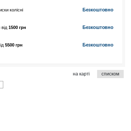
иски колісні
Безкоштовно
 від
1500 грн
Безкоштовно
від
5500 грн
Безкоштовно
на карті
списком