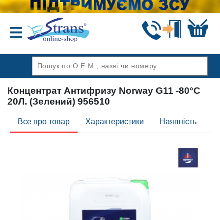
Назад
Концентрат Антифризу Norway G11 -80°C
20Л. (Зелений) 956510
Все про товар
Характеристики
Наявність
Ві