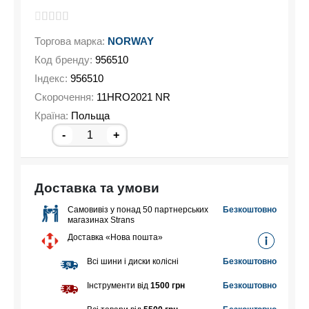
водою. • Витримує екстремальні морози до -80°C.
замерзання (°C)
Відповідає вимогам автомобільної промисловості,
Об'єм (л)
20
сертифікату якості: ISO 9001:2008.
Торгова марка:
NORWAY
Допуски OEM
Код бренду:
956510
SAE J1034
Індекс:
956510
MB 325.0/325.2
Скорочення:
11HRO2021 NR
ASTM D3306/D4985
AFNOR NF R15-601
Країна:
Польща
Type 1
-
+
AS 2108
CUNA NC 956-16
JISK 2234
Доставка та умови
ONORM V5123
UNE 26-361
Самовивіз у понад 50 партнерських
Безкоштовно
магазинах Strans
Вага (кг)
21.8
Доставка «Нова пошта»
Всі шини і диски колісні
Безкоштовно
Інструменти від
1500 грн
Безкоштовно