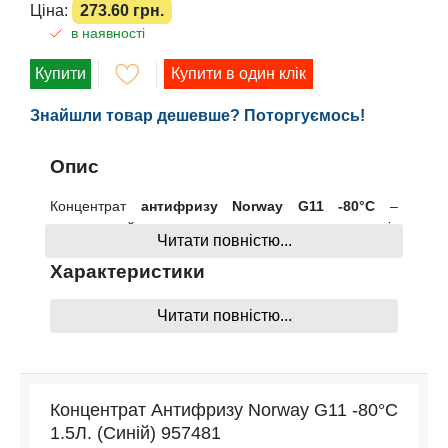
Ціна:
273.60 грн.
в наявності
Купити
Купити в один клік
Знайшли товар дешевше? Поторгуємось!
Опис
Концентрат
антифризу Norway G11 -80°C
–
призначений для систем охолодження двигунів
Читати повністю...
легкових, вантажних автомобілів та спецтехніки,
виготовлений на основі високоякісних антифризових
Характеристики
компонентів, забезпечує максимальний захист від
корозії всіх елементів систем охолодження двигуна
Читати повністю...
Тип рідини
Антифриз
автомобіля. • Захищає від замерзання, перегріву,
Консистенція
Концентрат
корозії та утворення вапняного нальоту. •
Призначений для алюмінієвих та чавунних двигунів.
Класифікація
G11
Не містить нітритів, амінів та фосфатів.
• Не
Концентрат Антифризу Norway G11 -80°C
Колір
Синій
спінюється, нейтральний до прокладок та шлангів. •
1.5Л. (Синій) 957481
Призначений для змішування з дистильованою
Температура
-80