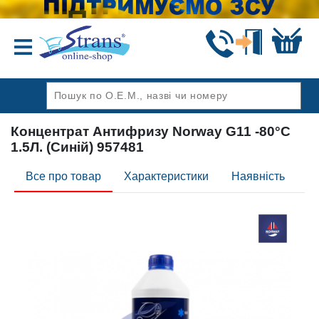
Назад
Концентрат Антифризу Norway G11 -80°C
1.5Л. (Синій) 957481
Все про товар
Характеристики
Наявність
Ві