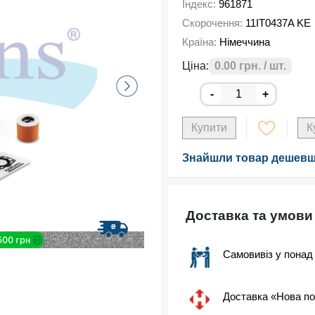
Індекс:
961871
Скорочення:
11IT0437A KE
Країна:
Німеччина
Ціна:
0.00 грн. / шт.
-
+
Купити
К
Знайшли товар дешевш
Доставка та умови
Самовивіз у понад
Доставка «Нова п