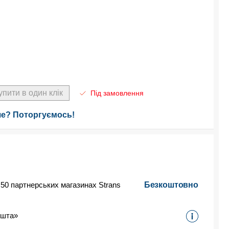
упити в один клік
Під замовлення
е? Поторгуємось!
 50 партнерських магазинах Strans
Безкоштовно
ошта»