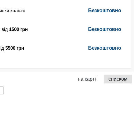
иски колісні
Безкоштовно
 від
1500 грн
Безкоштовно
від
5500 грн
Безкоштовно
на карті
списком