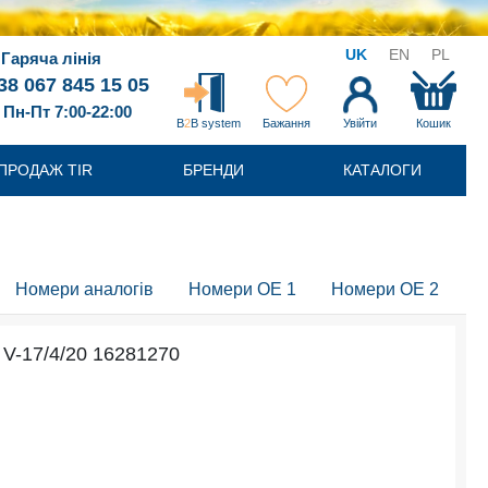
UK
EN
PL
Гаряча лінія
38 067 845 15 05
Пн-Пт 7:00-22:00
B
2
B system
Бажання
Увійти
Кошик
ПРОДАЖ TIR
БРЕНДИ
КАТАЛОГИ
Номери аналогів
Номери OE 1
Номери OE 2
 V-17/4/20 16281270