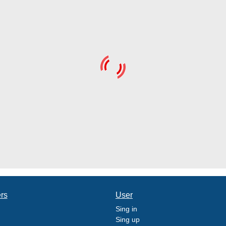
ers
User
Sing in
Sing up