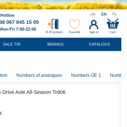
UK
EN
PL
Hotline
38 067 845 15 05
Mon-Fri 7:00-22:00
B
2
B system
Favorite
Sign in
Cart
SALE TIR
BRANDS
CATALOGS
tion
Numbers of analogues
Numbers OE 1
Number
5 Drive Axle All-Season Trd06
K