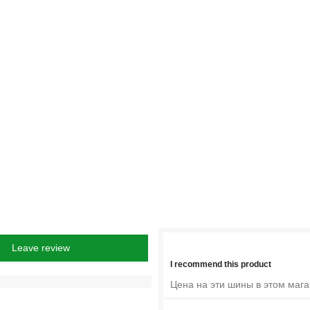
Leave review
I recommend this product
Цена на эти шины в этом маг