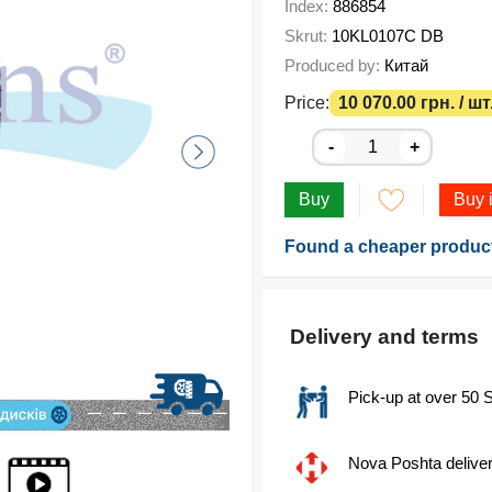
Index:
886854
Skrut:
10KL0107C DB
Produced by:
Китай
Price:
10 070.00 грн. / шт
-
+
Buy
Buy i
Found a cheaper produc
Delivery and terms
Pick-up at over 50 S
Nova Poshta delive