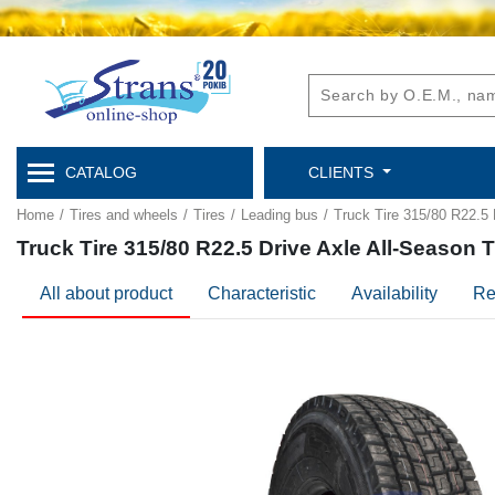
CATALOG
CLIENTS
Home
/
Tires and wheels
/
Tires
/
Leading bus
/
Truck Tire 315/80 R22.5 
Truck Tire 315/80 R22.5 Drive Axle All-Season 
All about product
Characteristic
Availability
Re