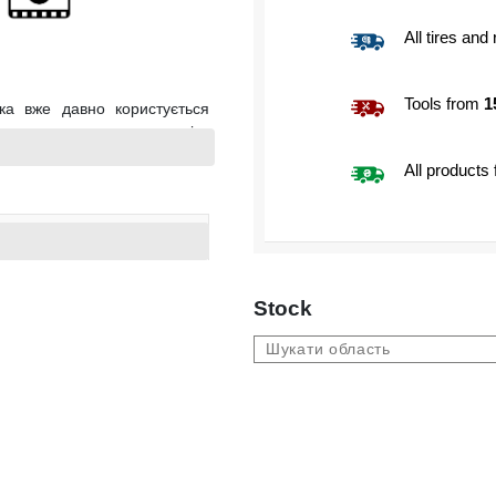
All tires and
Tools from
1
ка вже давно користується
ля установки на ведучу вісь
вала при тривалих поїздках,
All products
ерованості. Володіє низьким
 паливо, а також зменшити
- хороша курсова стійкість -
витрата палива за рахунок
Stock