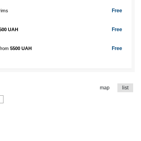
 rims
Free
500 UAH
Free
 from
5500 UAH
Free
map
list