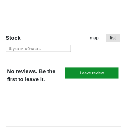
Stock
map
list
No reviews. Be the
Leave review
first to leave it.