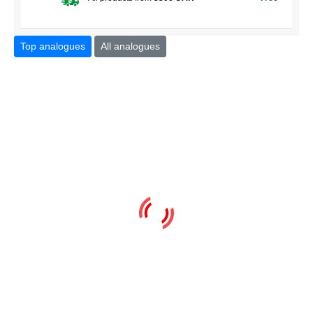
Top analogues
All analogues