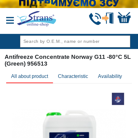
header1
Antifreeze Concentrate Norway G11 -80°C 5L
(Green) 956513
All about product
Characteristic
Availability
Re