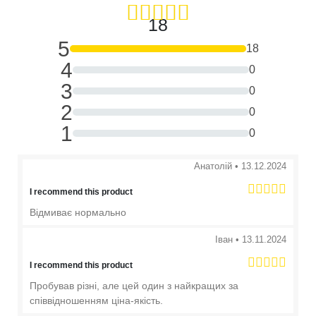
18
5
18
4
0
3
0
2
0
1
0
Анатолій
•
13.12.2024
I recommend this product
Відмиває нормально
Іван
•
13.11.2024
I recommend this product
Пробував різні, але цей один з найкращих за
співвідношенням ціна-якість.