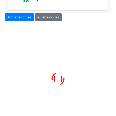
Top analogues
All analogues