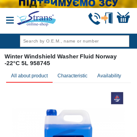
header1
Winter Windshield Washer Fluid Norway
-22°C 5L 958745
All about product
Characteristic
Availability
Re