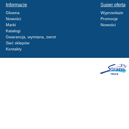
Informacje
Super oferta
Glowna
Wyprzedaże
Nowości
Promocje
Marki
Nowości
Katalogi
Gwarancja, wymiana, zwrot
Sieć sklepów
Kontakty