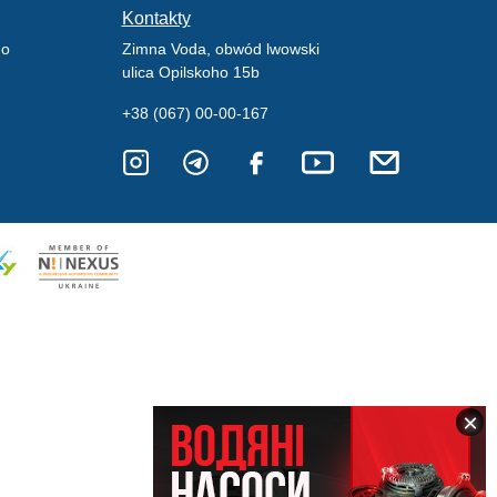
Kontakty
go
Zimna Voda, obwód lwowski
ulica Opilskoho 15b
+38 (067) 00-00-167
×