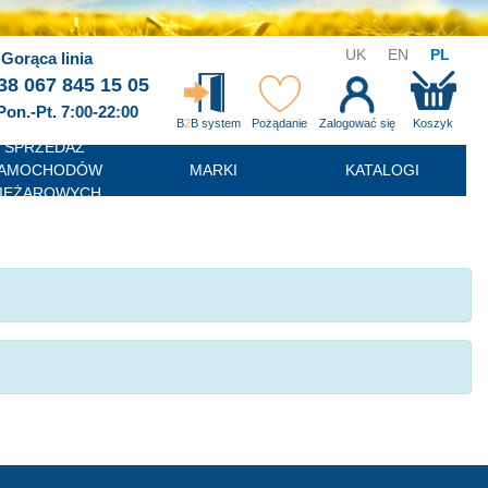
UK
EN
PL
Gorąca linia
38 067 845 15 05
Pon.-Pt. 7:00-22:00
B
2
B system
Pożądanie
Zalogować się
Koszyk
SPRZEDAŻ
AMOCHODÓW
MARKI
KATALOGI
IĘŻAROWYCH