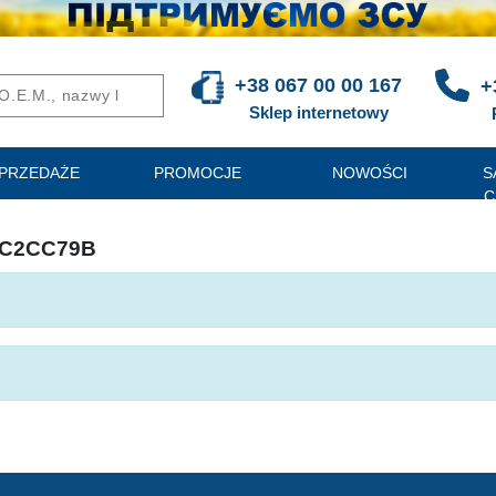
+38 067 00 00 167
+
Sklep internetowy
PRZEDAŻE
PROMOCJE
NOWOŚCI
S
C
7C2CC79B