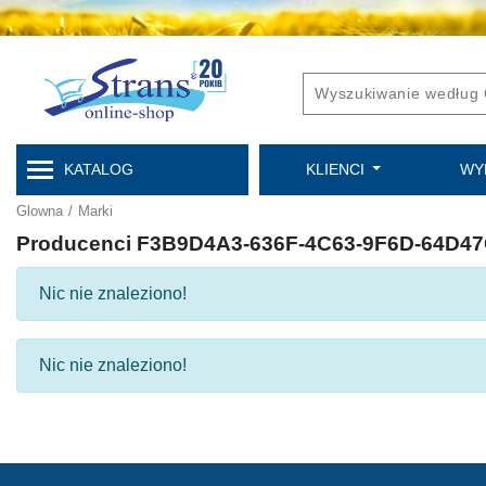
KATALOG
KLIENCI
WY
Glowna
/
Marki
Producenci F3B9D4A3-636F-4C63-9F6D-64D4
Nic nie znaleziono!
Nic nie znaleziono!