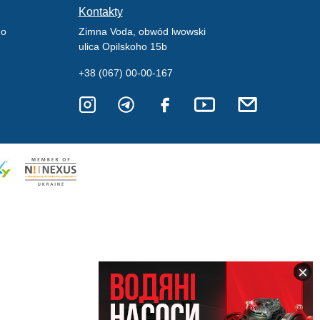
Kontakty
go
Zimna Voda, obwód lwowski
ulica Opilskoho 15b
+38 (067) 00-00-167
×