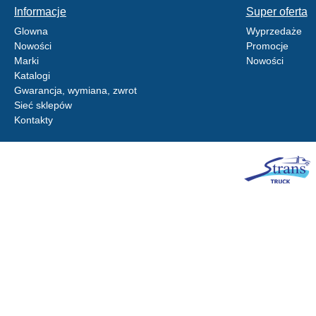
Informacje
Super oferta
Glowna
Wyprzedaże
Nowości
Promocje
Marki
Nowości
Katalogi
Gwarancja, wymiana, zwrot
Sieć sklepów
Kontakty