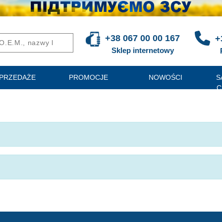
+38 067 00 00 167
+
Sklep internetowy
PRZEDAŻE
PROMOCJE
NOWOŚCI
S
C