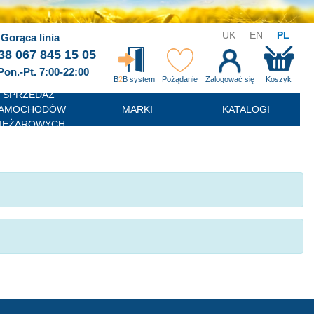
UK
EN
PL
Gorąca linia
38 067 845 15 05
Pon.-Pt. 7:00-22:00
B
2
B system
Pożądanie
Zalogować się
Koszyk
SPRZEDAŻ
AMOCHODÓW
MARKI
KATALOGI
IĘŻAROWYCH