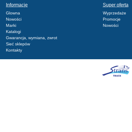
Informacje
Super oferta
Glowna
Wyprzedaże
Nowości
Promocje
Marki
Nowości
Katalogi
Gwarancja, wymiana, zwrot
Sieć sklepów
Kontakty