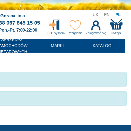
UK
EN
PL
Gorąca linia
38 067 845 15 05
Pon.-Pt. 7:00-22:00
B
2
B system
Pożądanie
Zalogować się
Koszyk
SPRZEDAŻ
AMOCHODÓW
MARKI
KATALOGI
IĘŻAROWYCH