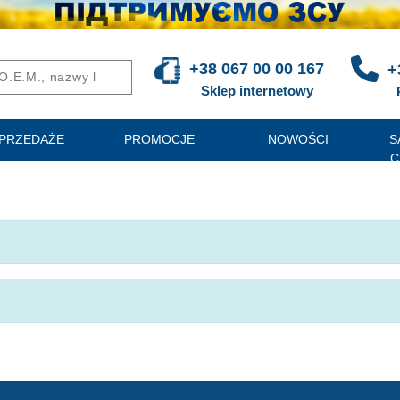
+38 067 00 00 167
+
Sklep internetowy
PRZEDAŻE
PROMOCJE
NOWOŚCI
S
C