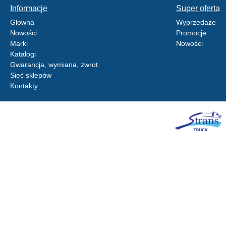
Informacje
Super oferta
Glowna
Wyprzedaże
Nowości
Promocje
Marki
Nowości
Katalogi
Gwarancja, wymiana, zwrot
Sieć sklepów
Kontakty