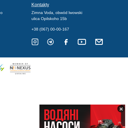
Kontakty
go
Zimna Voda, obwód lwowski
ulica Opilskoho 15b
+38 (067) 00-00-167
×