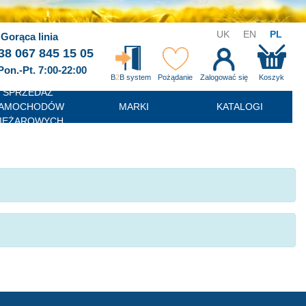
UK
EN
PL
Gorąca linia
38 067 845 15 05
Pon.-Pt. 7:00-22:00
B
2
B system
Pożądanie
Zalogować się
Koszyk
SPRZEDAŻ
AMOCHODÓW
MARKI
KATALOGI
IĘŻAROWYCH