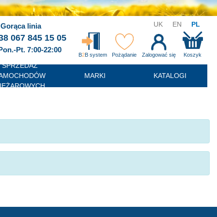
UK
EN
PL
Gorąca linia
38 067 845 15 05
Pon.-Pt. 7:00-22:00
B
2
B system
Pożądanie
Zalogować się
Koszyk
SPRZEDAŻ
AMOCHODÓW
MARKI
KATALOGI
IĘŻAROWYCH