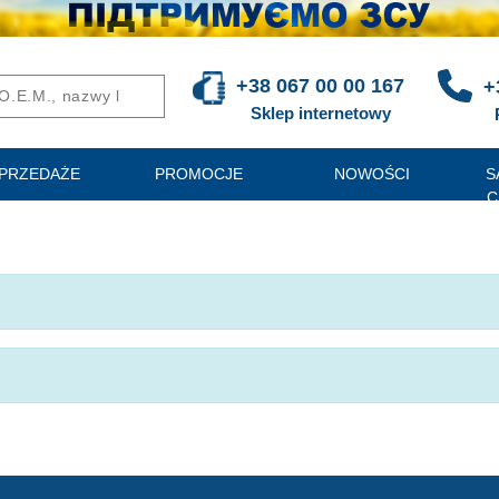
+38 067 00 00 167
+
Sklep internetowy
PRZEDAŻE
PROMOCJE
NOWOŚCI
S
C