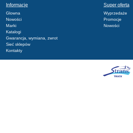
Informacje
Super oferta
Glowna
Wyprzedaże
Nowości
Promocje
Marki
Nowości
Katalogi
Gwarancja, wymiana, zwrot
Sieć sklepów
Kontakty