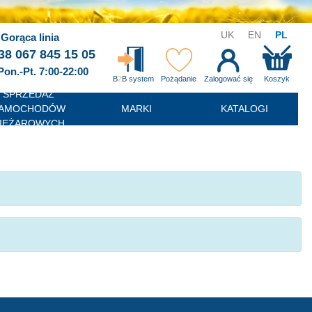
UK
EN
PL
Gorąca linia
38 067 845 15 05
Pon.-Pt. 7:00-22:00
B
2
B system
Pożądanie
Zalogować się
Koszyk
SPRZEDAŻ
AMOCHODÓW
MARKI
KATALOGI
IĘŻAROWYCH