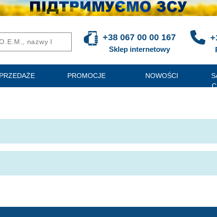
+38 067 00 00 167
+
Sklep internetowy
PRZEDAŻE
PROMOCJE
NOWOŚCI
S
C