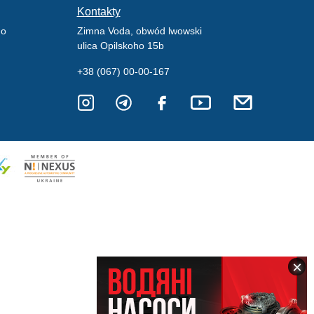
Kontakty
go
Zimna Voda, obwód lwowski
ulica Opilskoho 15b
+38 (067) 00-00-167
×