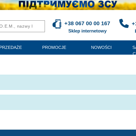
+38 067 00 00 167
+
Sklep internetowy
PRZEDAŻE
PROMOCJE
NOWOŚCI
S
C