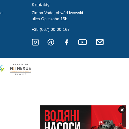
Kontakty
go
Zimna Voda, obwód lwowski
ulica Opilskoho 15b
+38 (067) 00-00-167
×