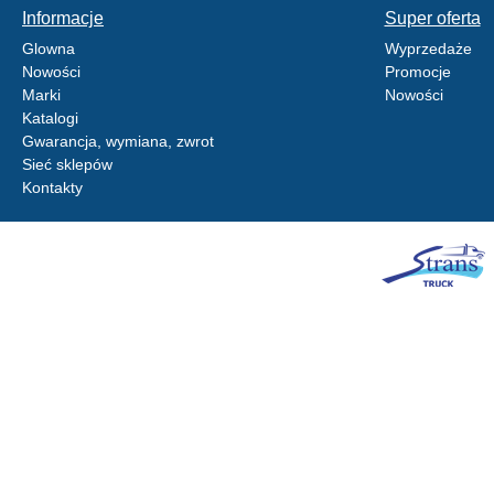
Informacje
Super oferta
Glowna
Wyprzedaże
Nowości
Promocje
Marki
Nowości
Katalogi
Gwarancja, wymiana, zwrot
Sieć sklepów
Kontakty