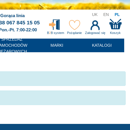
UK
EN
PL
Gorąca linia
38 067 845 15 05
Pon.-Pt. 7:00-22:00
B
2
B system
Pożądanie
Zalogować się
Koszyk
SPRZEDAŻ
AMOCHODÓW
MARKI
KATALOGI
IĘŻAROWYCH