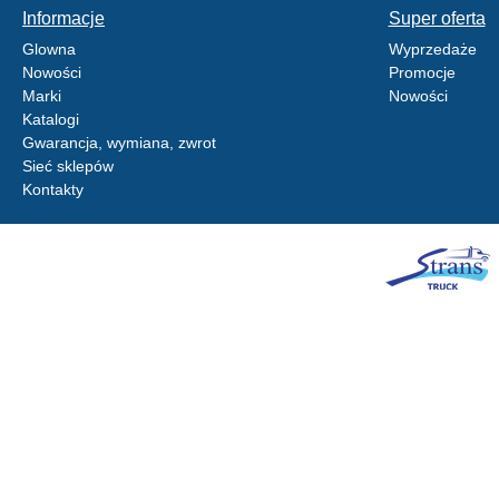
Informacje
Super oferta
Glowna
Wyprzedaże
Nowości
Promocje
Marki
Nowości
Katalogi
Gwarancja, wymiana, zwrot
Sieć sklepów
Kontakty