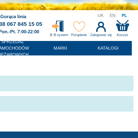
UK
EN
PL
Gorąca linia
38 067 845 15 05
Pon.-Pt. 7:00-22:00
B
2
B system
Pożądanie
Zalogować się
Koszyk
SPRZEDAŻ
AMOCHODÓW
MARKI
KATALOGI
IĘŻAROWYCH