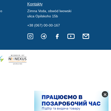
Kontakty
go
Zimna Voda, obwód lwowski
ulica Opilskoho 15b
+38 (067) 00-00-167
×