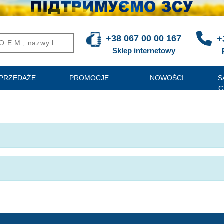
+38 067 00 00 167
+
Sklep internetowy
PRZEDAŻE
PROMOCJE
NOWOŚCI
S
C