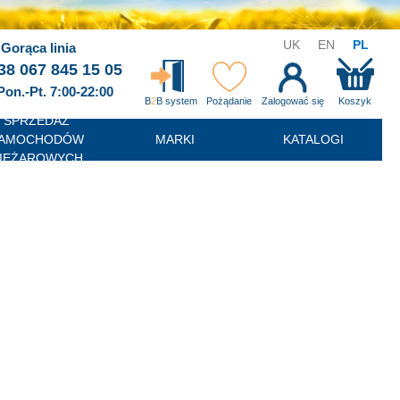
UK
EN
PL
Gorąca linia
38 067 845 15 05
Pon.-Pt. 7:00-22:00
B
2
B system
Pożądanie
Zalogować się
Koszyk
SPRZEDAŻ
AMOCHODÓW
MARKI
KATALOGI
IĘŻAROWYCH