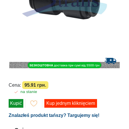
Cena:
95.91 грн.
na stanie
Kupić
Kup jednym kliknięciem
Znalazłeś produkt tańszy? Targujemy się!