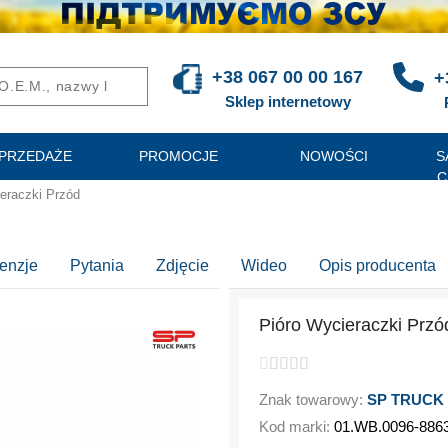
+38 067 00 00 167
+
Sklep internetowy
PRZEDAŻE
PROMOCJE
NOWOŚCI
S
C
eraczki Przód
enzje
Pytania
Zdjęcie
Wideo
Opis producenta
Pióro Wycieraczki Przó
Znak towarowy:
SP TRUCK
Kod marki:
01.WB.0096-886