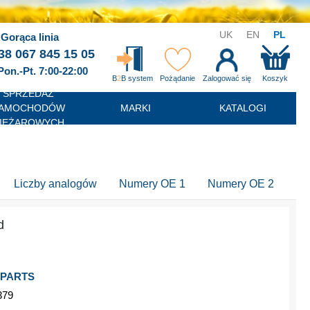
UK
EN
PL
Gorąca linia
38 067 845 15 05
Pon.-Pt. 7:00-22:00
B
2
B system
Pożądanie
Zalogować się
Koszyk
SPRZEDAŻ
AMOCHODÓW
MARKI
KATALOGI
IĘŻAROWYCH
Liczby analogów
Numery OE 1
Numery OE 2
d
 PARTS
379