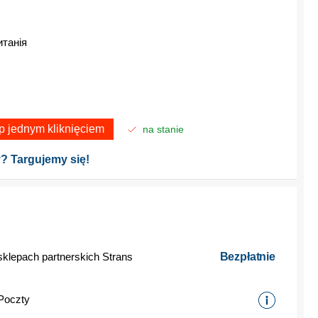
танія
p jednym kliknięciem
na stanie
? Targujemy się!
sklepach partnerskich Strans
Bezpłatnie
Poczty