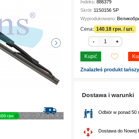
Indeks:
886379
Skrót:
11S0156 SP
Wyprodukowano:
Великобри
Cena:
140.18 грн. / шт.
-
+
Kupić
Ku
Znalazłeś produkt tańszy
Dostawa i warunki
Odbiór w ponad 50 
Dostawa do Nowej 