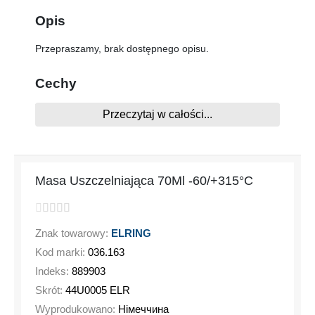
Opis
Przepraszamy, brak dostępnego opisu.
Cechy
Przeczytaj w całości...
Niestety nie ma specyfikacji
Masa Uszczelniająca 70Ml -60/+315°C
Znak towarowy:
ELRING
Kod marki:
036.163
Indeks:
889903
Skrót:
44U0005 ELR
Wyprodukowano:
Німеччина