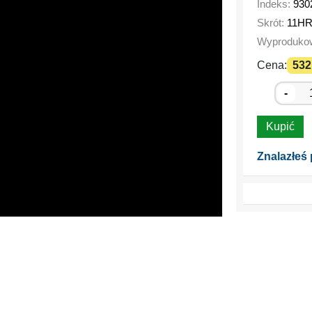
Indeks:
930
Skrót:
11H
Wyproduko
Cena:
532.
-
Kupić
Znalazłeś 