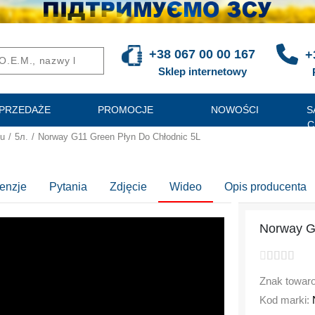
+38 067 00 00 167
+
Sklep internetowy
PRZEDAŻE
PROMOCJE
NOWOŚCI
S
C
iu
/
5л.
/
Norway G11 Green Płyn Do Chłodnic 5L
enzje
Pytania
Zdjęcie
Wideo
Opis producenta
Norway G
Znak towar
Kod marki: