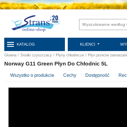
KATALOG
KLIENCI
WY
Glowna
/
Środki czyszczacy
/
Płyny chłodnicze
/
Płyn przeciw zamarzan
Norway G11 Green Płyn Do Chłodnic 5L
Wszystko o produkcie
Cechy
Dostępność
Rec