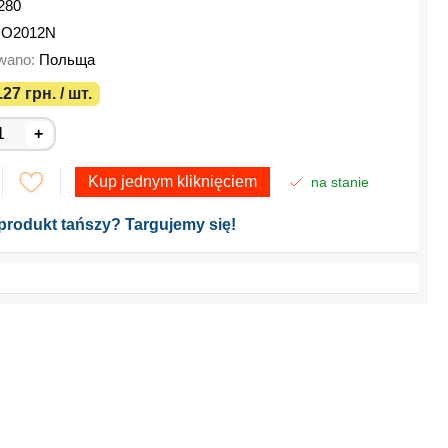
280
RO2012N
wano:
Польща
27 грн. / шт.
+
Kup jednym kliknięciem
na stanie
produkt tańszy? Targujemy się!