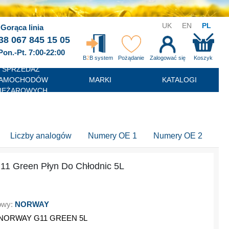
UK
EN
PL
Gorąca linia
38 067 845 15 05
Pon.-Pt. 7:00-22:00
B
2
B system
Pożądanie
Zalogować się
Koszyk
SPRZEDAŻ
AMOCHODÓW
MARKI
KATALOGI
IĘŻAROWYCH
Liczby analogów
Numery OE 1
Numery OE 2
11 Green Płyn Do Chłodnic 5L
owy:
NORWAY
NORWAY G11 GREEN 5L