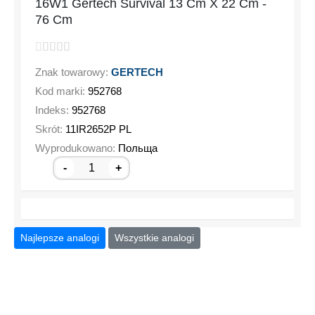
16W1 Gertech Survival 13 Cm X 22 Cm -
76 Cm
Znak towarowy:
GERTECH
Kod marki:
952768
Indeks:
952768
Skrót:
11IR2652P PL
Wyprodukowano:
Польща
-
+
Najlepsze analogi
Wszystkie analogi