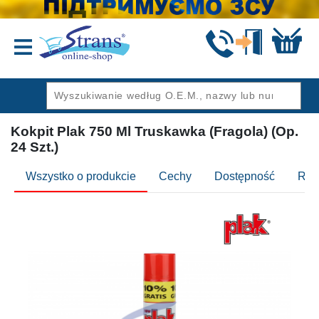
Wstecz
Kokpit Plak 750 Ml Truskawka (Fragola) (Op.
24 Szt.)
Wszystko o produkcie
Cechy
Dostępność
Rec