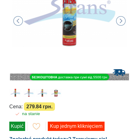
Cena:
279.84 грн.
na stanie
Kupić
Kup jednym kliknięciem