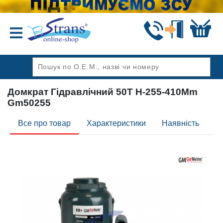
Назад
Домкрат Гідравлічний 50T H-255-410Mm
Gm50255
Все про товар
Характеристики
Наявність
Ві